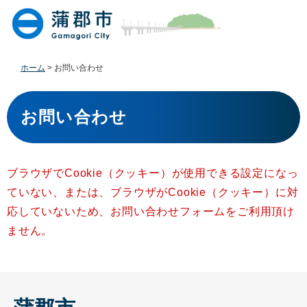
ペ
メ
ー
ニ
ジ
ュ
の
ー
先
を
ホーム
>
お問い合わせ
頭
飛
で
ば
本
す
し
文
お問い合わせ
。
て
本
文
へ
ブラウザでCookie（クッキー）が使用できる設定になっ
ていない、または、ブラウザがCookie（クッキー）に対
応していないため、お問い合わせフォームをご利用頂け
ません。