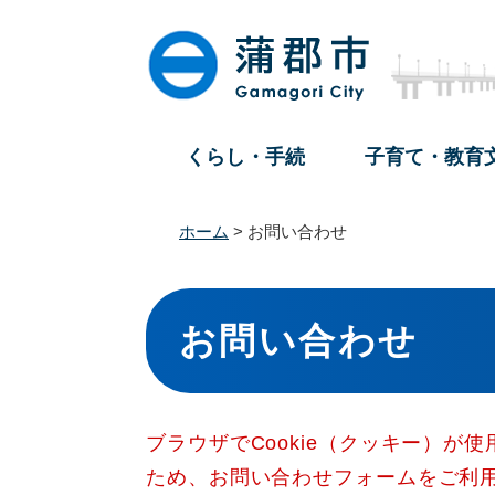
ペ
メ
ー
ニ
ジ
ュ
の
ー
先
を
頭
飛
くらし・手続
子育て・教育
で
ば
す
し
。
て
ホーム
>
お問い合わせ
本
文
本
へ
文
お問い合わせ
ブラウザでCookie（クッキー）が
ため、お問い合わせフォームをご利