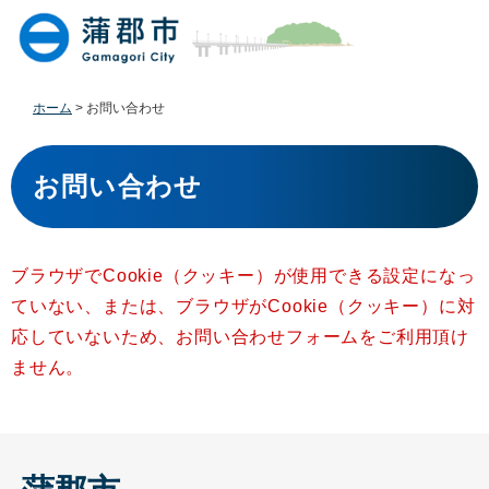
ペ
メ
ー
ニ
ジ
ュ
の
ー
先
を
ホーム
>
お問い合わせ
頭
飛
で
ば
本
す
し
文
お問い合わせ
。
て
本
文
へ
ブラウザでCookie（クッキー）が使用できる設定になっ
ていない、または、ブラウザがCookie（クッキー）に対
応していないため、お問い合わせフォームをご利用頂け
ません。