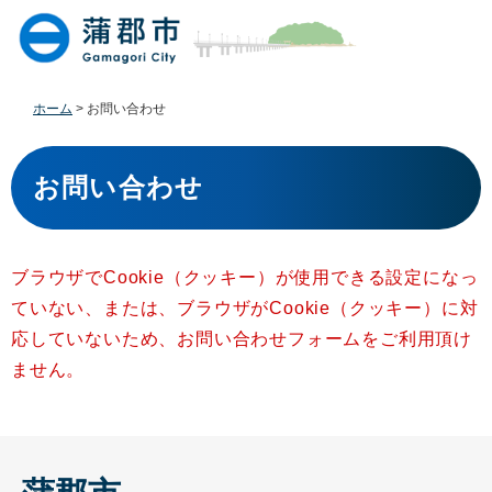
ペ
メ
ー
ニ
ジ
ュ
の
ー
先
を
ホーム
>
お問い合わせ
頭
飛
で
ば
本
す
し
文
お問い合わせ
。
て
本
文
へ
ブラウザでCookie（クッキー）が使用できる設定になっ
ていない、または、ブラウザがCookie（クッキー）に対
応していないため、お問い合わせフォームをご利用頂け
ません。