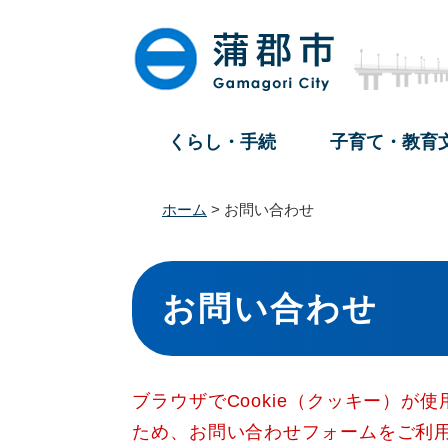
ペ
メ
ー
ニ
ジ
ュ
の
ー
先
を
頭
飛
くらし・手続
子育て・教育
で
ば
す
し
。
て
ホーム
>
お問い合わせ
本
文
本
へ
文
お問い合わせ
ブラウザでCookie（クッキー）が
ため、お問い合わせフォームをご利