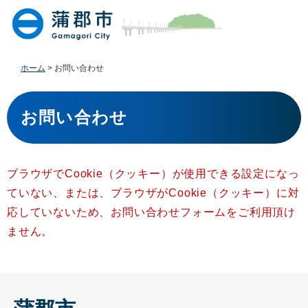
ペ
メ
ー
ニ
ジ
ュ
の
ー
先
を
ホーム
>
お問い合わせ
頭
飛
で
ば
本
す
し
文
お問い合わせ
。
て
本
文
へ
ブラウザでCookie（クッキー）が使用できる設定になっ
ていない、または、ブラウザがCookie（クッキー）に対
応していないため、お問い合わせフォームをご利用頂け
ません。