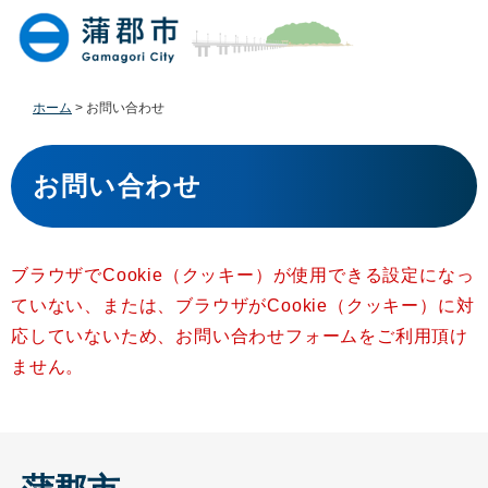
ペ
メ
ー
ニ
ジ
ュ
の
ー
先
を
ホーム
>
お問い合わせ
頭
飛
で
ば
本
す
し
文
お問い合わせ
。
て
本
文
へ
ブラウザでCookie（クッキー）が使用できる設定になっ
ていない、または、ブラウザがCookie（クッキー）に対
応していないため、お問い合わせフォームをご利用頂け
ません。