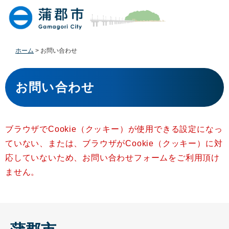
ペ
メ
ー
ニ
ジ
ュ
の
ー
先
を
ホーム
>
お問い合わせ
頭
飛
で
ば
本
す
し
文
お問い合わせ
。
て
本
文
へ
ブラウザでCookie（クッキー）が使用できる設定になっ
ていない、または、ブラウザがCookie（クッキー）に対
応していないため、お問い合わせフォームをご利用頂け
ません。