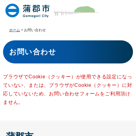
ペ
メ
ー
ニ
ジ
ュ
の
ー
先
を
ホーム
>
お問い合わせ
頭
飛
で
ば
本
す
し
文
お問い合わせ
。
て
本
文
へ
ブラウザでCookie（クッキー）が使用できる設定になっ
ていない、または、ブラウザがCookie（クッキー）に対
応していないため、お問い合わせフォームをご利用頂け
ません。