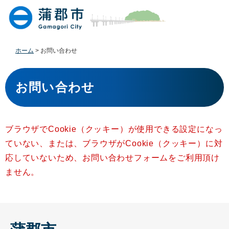
ペ
メ
ー
ニ
ジ
ュ
の
ー
先
を
ホーム
>
お問い合わせ
頭
飛
で
ば
本
す
し
文
お問い合わせ
。
て
本
文
へ
ブラウザでCookie（クッキー）が使用できる設定になっ
ていない、または、ブラウザがCookie（クッキー）に対
応していないため、お問い合わせフォームをご利用頂け
ません。