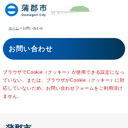
ペ
メ
ー
ニ
ジ
ュ
の
ー
先
を
ホーム
>
お問い合わせ
頭
飛
で
ば
本
す
し
文
お問い合わせ
。
て
本
文
へ
ブラウザでCookie（クッキー）が使用できる設定になっ
ていない、または、ブラウザがCookie（クッキー）に対
応していないため、お問い合わせフォームをご利用頂け
ません。