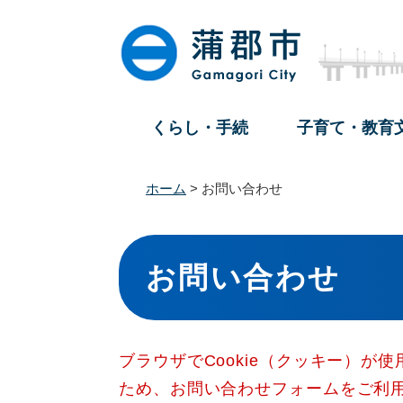
ペ
メ
ー
ニ
ジ
ュ
の
ー
先
を
頭
飛
くらし・手続
子育て・教育
で
ば
す
し
。
て
ホーム
>
お問い合わせ
本
文
本
へ
文
お問い合わせ
ブラウザでCookie（クッキー）が
ため、お問い合わせフォームをご利