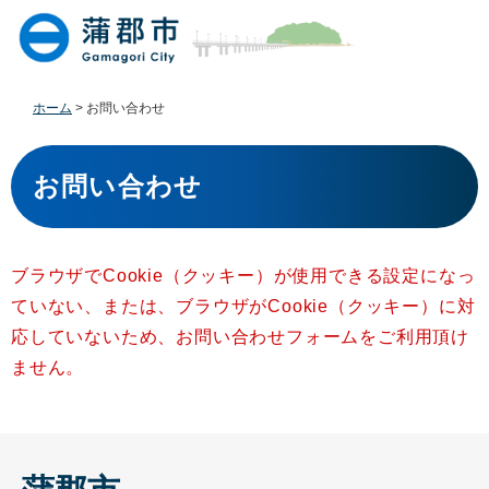
ペ
メ
ー
ニ
ジ
ュ
の
ー
先
を
ホーム
>
お問い合わせ
頭
飛
で
ば
本
す
し
文
お問い合わせ
。
て
本
文
へ
ブラウザでCookie（クッキー）が使用できる設定になっ
ていない、または、ブラウザがCookie（クッキー）に対
応していないため、お問い合わせフォームをご利用頂け
ません。