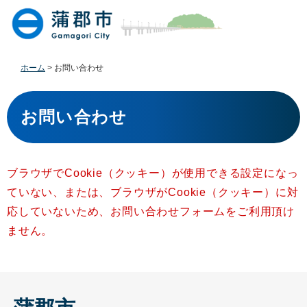
ペ
メ
ー
ニ
ジ
ュ
の
ー
先
を
ホーム
>
お問い合わせ
頭
飛
で
ば
本
す
し
文
お問い合わせ
。
て
本
文
へ
ブラウザでCookie（クッキー）が使用できる設定になっ
ていない、または、ブラウザがCookie（クッキー）に対
応していないため、お問い合わせフォームをご利用頂け
ません。