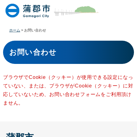
ペ
メ
ー
ニ
ジ
ュ
の
ー
先
を
ホーム
>
お問い合わせ
頭
飛
で
ば
本
す
し
文
お問い合わせ
。
て
本
文
へ
ブラウザでCookie（クッキー）が使用できる設定になっ
ていない、または、ブラウザがCookie（クッキー）に対
応していないため、お問い合わせフォームをご利用頂け
ません。