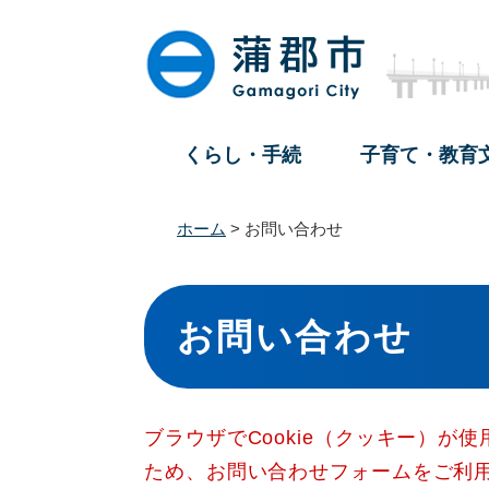
ペ
メ
ー
ニ
ジ
ュ
の
ー
先
を
頭
飛
くらし・手続
子育て・教育
で
ば
す
し
。
て
ホーム
>
お問い合わせ
本
文
本
へ
文
お問い合わせ
ブラウザでCookie（クッキー）が
ため、お問い合わせフォームをご利