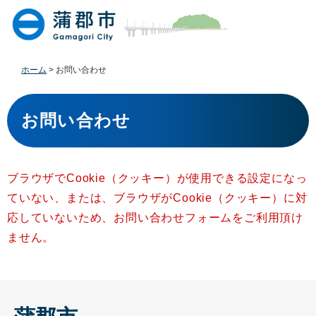
ペ
メ
ー
ニ
ジ
ュ
の
ー
先
を
ホーム
>
お問い合わせ
頭
飛
で
ば
本
す
し
文
お問い合わせ
。
て
本
文
へ
ブラウザでCookie（クッキー）が使用できる設定になっ
ていない、または、ブラウザがCookie（クッキー）に対
応していないため、お問い合わせフォームをご利用頂け
ません。