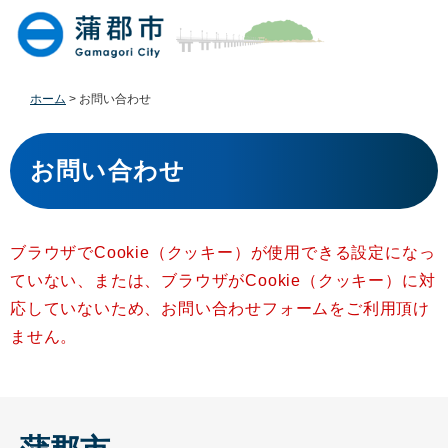
ペ
メ
ー
ニ
ジ
ュ
の
ー
先
を
ホーム
>
お問い合わせ
頭
飛
で
ば
本
す
し
文
お問い合わせ
。
て
本
文
へ
ブラウザでCookie（クッキー）が使用できる設定になっ
ていない、または、ブラウザがCookie（クッキー）に対
応していないため、お問い合わせフォームをご利用頂け
ません。