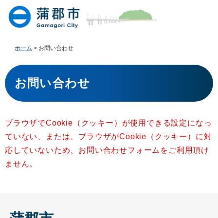
ペ
メ
ー
ニ
ジ
ュ
の
ー
先
を
ホーム
>
お問い合わせ
頭
飛
で
ば
本
す
し
文
お問い合わせ
。
て
本
文
へ
ブラウザでCookie（クッキー）が使用できる設定になっ
ていない、または、ブラウザがCookie（クッキー）に対
応していないため、お問い合わせフォームをご利用頂け
ません。