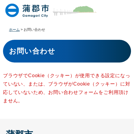
ペ
メ
ー
ニ
ジ
ュ
の
ー
先
を
ホーム
>
お問い合わせ
頭
飛
で
ば
本
す
し
文
お問い合わせ
。
て
本
文
へ
ブラウザでCookie（クッキー）が使用できる設定になっ
ていない、または、ブラウザがCookie（クッキー）に対
応していないため、お問い合わせフォームをご利用頂け
ません。