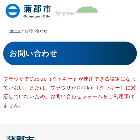
ペ
メ
ー
ニ
ジ
ュ
の
ー
先
を
ホーム
>
お問い合わせ
頭
飛
で
ば
本
す
し
文
お問い合わせ
。
て
本
文
へ
ブラウザでCookie（クッキー）が使用できる設定になっ
ていない、または、ブラウザがCookie（クッキー）に対
応していないため、お問い合わせフォームをご利用頂け
ません。