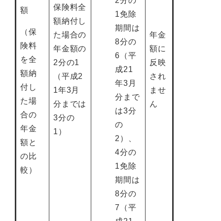
2分の
保険料全
額
1免除
額納付し
期間は
（保
た場合の
年金
8分の
険料
年金額の
額に
6（平
を全
2分の1
反映
成21
額納
（平成2
され
年3月
付し
1年3月
ませ
分まで
た場
分までは
ん
は3分
合の
3分の
の
年金
1）
2）、
額と
4分の
の比
1免除
較）
期間は
8分の
7（平