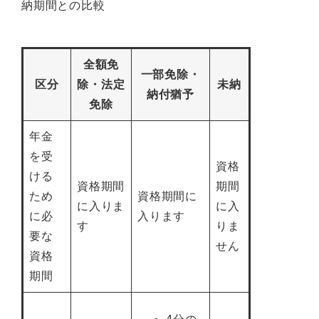
納期間との比較
全額免
一部免除・
区分
除・法定
未納
納付猶予
免除
年金
を受
資格
ける
資格期間
期間
ため
資格期間に
に入りま
に入
に必
入ります
す
りま
要な
せん
資格
期間