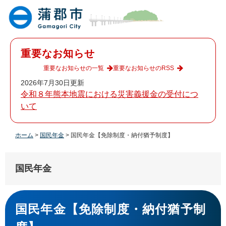
ペ
メ
ー
ニ
ジ
ュ
の
ー
先
を
重要なお知らせ
頭
飛
で
ば
重要なお知らせの一覧
重要なお知らせのRSS
す
し
2026年7月30日更新
。
て
令和８年熊本地震における災害義援金の受付につ
本
いて
文
へ
ホーム
>
国民年金
>
国民年金【免除制度・納付猶予制度】
国民年金
本
文
国民年金【免除制度・納付猶予制