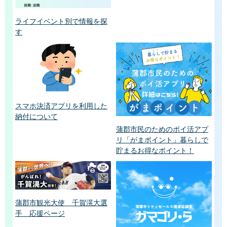
ライフイベント別で情報を探
す
スマホ決済アプリを利用した
納付について
蒲郡市民のためのポイ活アプ
リ「がまポイント」暮らしで
貯まるお得なポイント！
蒲郡市観光大使 千賀滉大選
手 応援ページ