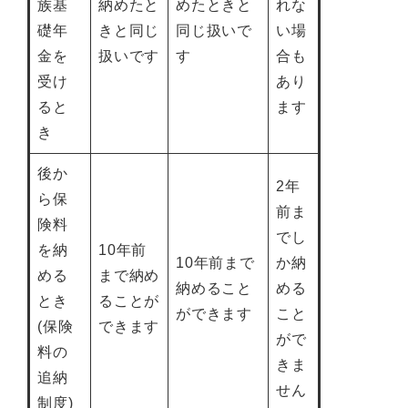
族基
納めたと
めたときと
れな
礎年
きと同じ
同じ扱いで
い場
金を
扱いです
す
合も
受け
あり
ると
ます
き
後か
2年
ら保
前ま
険料
でし
を納
10年前
10年前まで
か納
める
まで納め
納めること
める
とき
ることが
ができます
こと
(保険
できます
がで
料の
きま
追納
せん
制度)