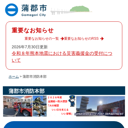
ペ
メ
ー
ニ
ジ
ュ
の
ー
先
を
重要なお知らせ
頭
飛
で
ば
重要なお知らせの一覧
重要なお知らせのRSS
す
し
2026年7月30日更新
。
て
令和８年熊本地震における災害義援金の受付につ
本
いて
文
へ
ホーム
>
蒲郡市消防本部
蒲郡市消防本部
本