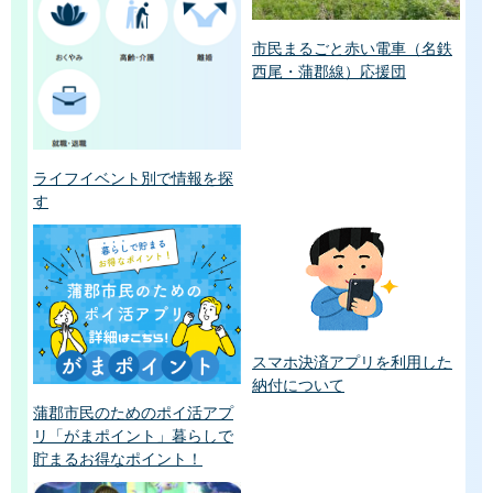
市民まるごと赤い電車（名鉄
西尾・蒲郡線）応援団
ライフイベント別で情報を探
す
スマホ決済アプリを利用した
納付について
蒲郡市民のためのポイ活アプ
リ「がまポイント」暮らしで
貯まるお得なポイント！