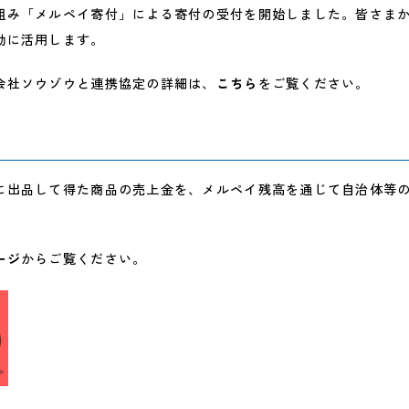
組み「メルペイ寄付」による寄付の受付を開始しました。皆さま
効に活用します。
会社ソウゾウと連携協定の詳細は、
こちら
をご覧ください。
は
に出品して得た商品の売上金を、メルペイ残高を通じて自治体等
ージ
からご覧ください。