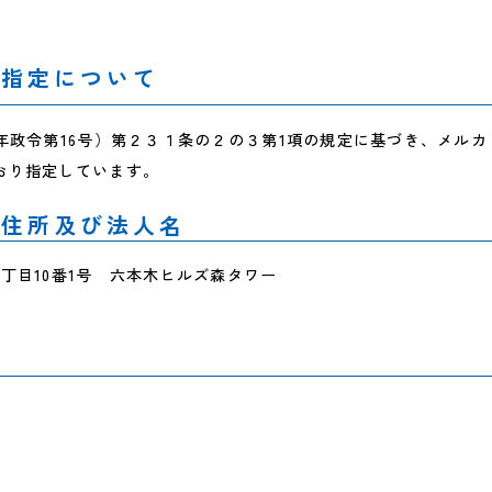
の指定について
年政令第16号）第２３１条の２の３第1項の規定に基づき、メル
おり指定しています。
の住所及び法人名
丁目10番1号 六本木ヒルズ森タワー