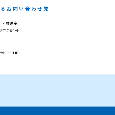
するお問い合わせ先
ティ推進室
旭町17番1号
gori.lg.jp