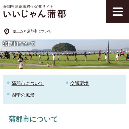
ペ
メ
ー
ニ
ジ
ュ
の
ー
先
を
ホーム
>
蒲郡市について
頭
飛
で
ば
蒲郡市について
す
し
。
て
本
文
へ
蒲郡市について
交通環境
四季の風景
本
文
蒲郡市について