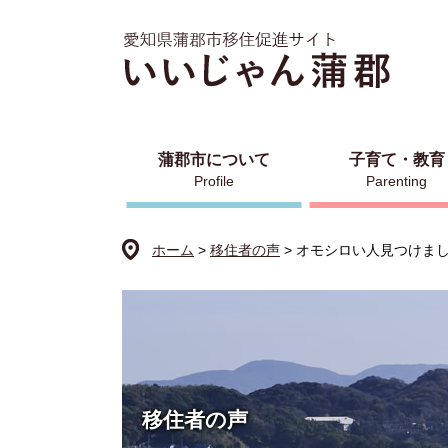
ペ
メ
ー
ニ
ジ
ュ
の
ー
先
を
頭
飛
で
ば
蒲郡市について
子育て・教育
す
し
Profile
Parenting
。
て
本
ホーム
>
移住者の声
>
オモシロい人見つけま
文
へ
移住者の声