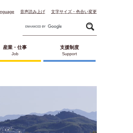
anguage
音声読み上げ
文字サイズ・色合い変更
G
o
o
g
l
産業・仕事
支援制度
e
Job
Support
カ
ス
タ
ム
検
索