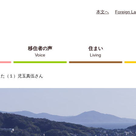
本文へ
Foreign L
移住者の声
住まい
Voice
Living
した（１）児玉真伍さん