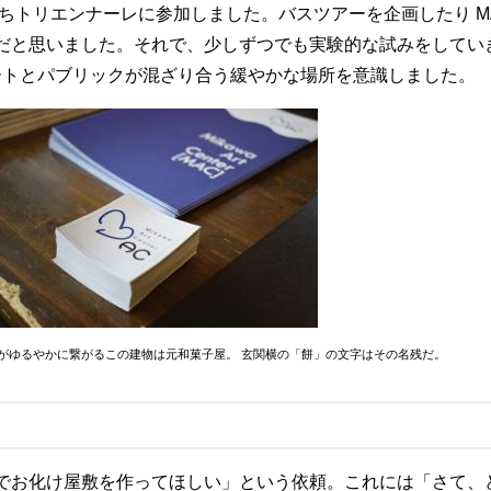
、あいちトリエンナーレに参加しました。バスツアーを企画したり 
と思いました。それで、少しずつでも実験的な試みをしていきた
ートとパブリックが混ざり合う緩やかな場所を意識しました。
ートがゆるやかに繋がるこの建物は元和菓子屋。 玄関横の「餅」の文字はその名残だ。
でお化け屋敷を作ってほしい」という依頼。これには「さて、ど