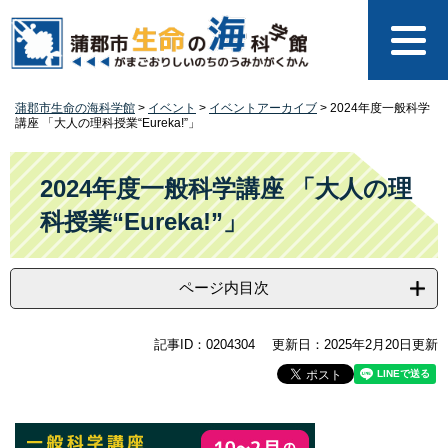
ペ
メ
ー
ニ
ジ
ュ
の
ー
先
を
蒲郡市生命の海科学館
>
イベント
>
イベントアーカイブ
>
2024年度一般科学
頭
飛
講座 「大人の理科授業“Eureka!”」
で
ば
す
し
本
。
て
文
2024年度一般科学講座 「大人の理
本
科授業“Eureka!”」
文
へ
ページ内目次
記事ID：0204304
更新日：2025年2月20日更新