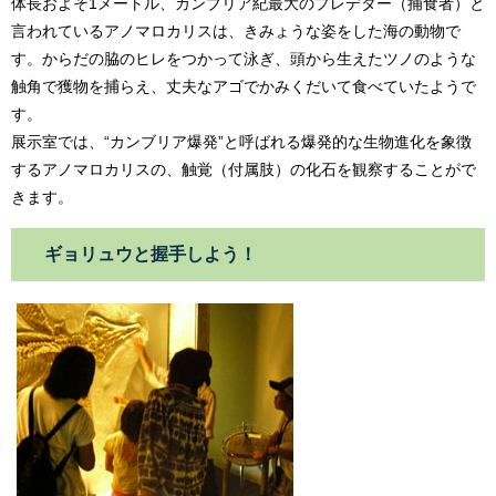
体長およそ1メートル、カンブリア紀最大のプレデター（捕食者）と
言われているアノマロカリスは、きみょうな姿をした海の動物で
す。からだの脇のヒレをつかって泳ぎ、頭から生えたツノのような
触角で獲物を捕らえ、丈夫なアゴでかみくだいて食べていたようで
す。
展示室では、“カンブリア爆発”と呼ばれる爆発的な生物進化を象徴
するアノマロカリスの、触覚（付属肢）の化石を観察することがで
きます。
ギョリュウと握手しよう！