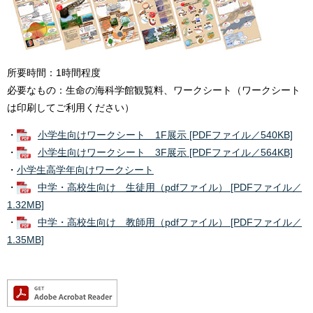
所要時間：1時間程度
必要なもの：生命の海科学館観覧料、ワークシート（ワークシート
は印刷してご利用ください）
・
小学生向けワークシート 1F展示 [PDFファイル／540KB]
・
小学生向けワークシート 3F展示 [PDFファイル／564KB]
・
小学生高学年向けワークシート
・
中学・高校生向け 生徒用（pdfファイル） [PDFファイル／
1.32MB]
・
中学・高校生向け 教師用（pdfファイル） [PDFファイル／
1.35MB]