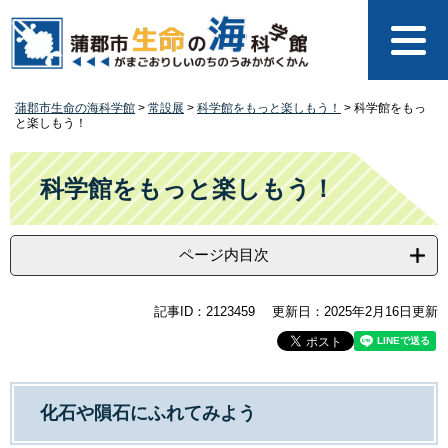
ペ
メ
ー
ニ
ジ
ュ
の
ー
先
を
蒲郡市生命の海科学館
>
常設展
>
科学館をもっと楽しもう！
>
科学館をもっ
頭
飛
と楽しもう！
で
ば
す
し
本
。
て
文
科学館をもっと楽しもう！
本
文
へ
ページ内目次
記事ID：2123459
更新日：2025年2月16日更新
化石や隕石にふれてみよう