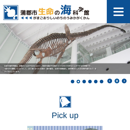
ペ
メ
ー
ニ
ジ
ュ
の
ー
先
を
頭
飛
で
ば
す
し
。
て
本
文
へ
本
文
Pick up