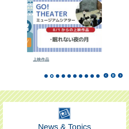
ベント予約）
上映作品
科学館スタッ
ラム「生命の
News & Topics