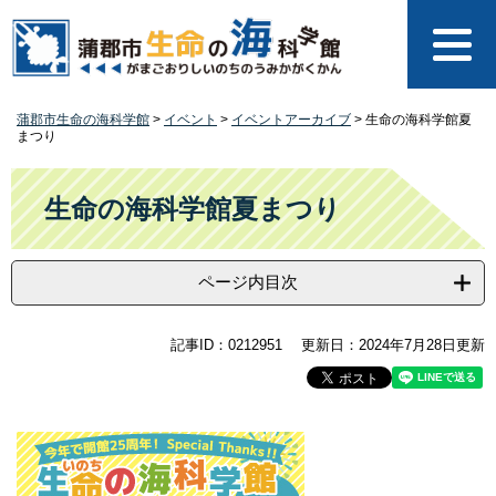
ペ
メ
ー
ニ
ジ
ュ
の
ー
先
を
蒲郡市生命の海科学館
>
イベント
>
イベントアーカイブ
>
生命の海科学館夏
頭
飛
まつり
で
ば
す
し
本
。
て
文
生命の海科学館夏まつり
本
文
へ
ページ内目次
記事ID：0212951
更新日：2024年7月28日更新