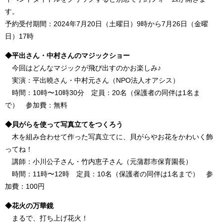
す。
予約受付期間：2024年7月20日（土曜日）9時から7月26日（金曜
日）17時
◆平出さん・中村さんのマジックショー
今回はどんなマジックが飛び出すのかお楽しみ♪
実演：平出曉さん・中村元さん（NPO法人オアシス）
時間：10時〜10時30分 定員：20名（保護者の同伴は1名ま
で） 参加費：無料
◆貝がらを使って写真立てをつくろう
木を組み合わせて作った写真立てに、貝がらやお花をかわいく飾
ってね！
講師：小川公子さん・竹内恵子さん（元蒲郡市保育園長）
時間：11時〜12時 定員：10名（保護者の同伴は1名まで） 参
加費：100円
◆花火の万華鏡
まるで、打ち上げ花火！