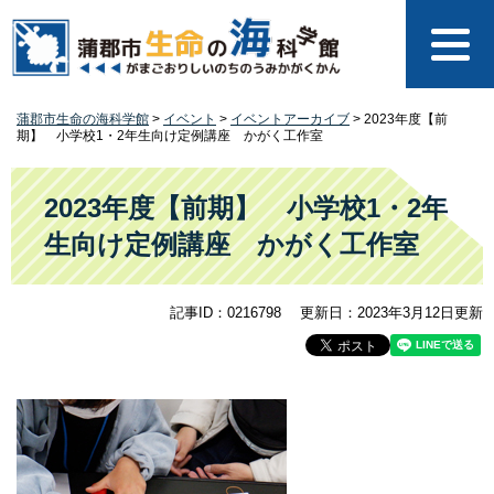
ペ
メ
ー
ニ
ジ
ュ
の
ー
先
を
蒲郡市生命の海科学館
>
イベント
>
イベントアーカイブ
>
2023年度【前
頭
飛
期】 小学校1・2年生向け定例講座 かがく工作室
で
ば
す
し
本
。
て
文
2023年度【前期】 小学校1・2年
本
生向け定例講座 かがく工作室
文
へ
記事ID：0216798
更新日：2023年3月12日更新