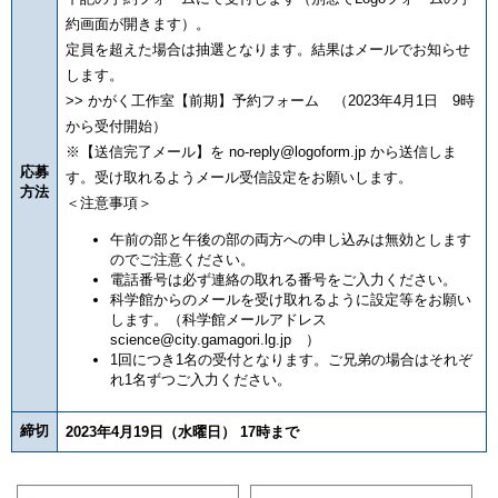
約画面が開きます）。
定員を超えた場合は抽選となります。結果はメールでお知らせ
します。
>> かがく工作室【前期】予約フォーム （2023年4月1日 9時
から受付開始）
※【送信完了メール】を no-reply@logoform.jp から送信しま
応募
す。受け取れるようメール受信設定をお願いします。
方法
＜注意事項＞
午前の部と午後の部の両方への申し込みは無効とします
のでご注意ください。
電話番号は必ず連絡の取れる番号をご入力ください。
科学館からのメールを受け取れるように設定等をお願い
します。（科学館メールアドレス
science@city.gamagori.lg.jp
）
1回につき1名の受付となります。ご兄弟の場合はそれぞ
れ1名ずつご入力ください。
締切
2023年4月19日（水曜日） 17時まで