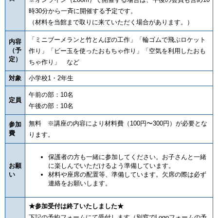
時30分から一斉に開催する予定です。
（材料を当館まで取りに来ていただく場合があります。）
「ミニブーメランと竹とんぼの工作」「輪ゴムで飛ぶロケット
内容
（予
作り」「ビー玉を使ったおもちゃ作り」「空気を利用したおも
定）
ちゃ作り」 など
対象
小学校1・2年生
午前の部：10名
定員
午後の部：10名
無料 ※講座の内容により材料費（100円〜300円）が必要とな
参加
費
ります。
保護者の方も一緒に参加してください。お子さんと一緒
お願
に楽しんでいただけるよう準備しています。
い
材料や座席の配置等、準備しています。欠席の際は必ず
連絡をお願いします。
★参加受付は終了いたしました★
下記の予約フォームにて受付します（別窓でLogoフォームの予