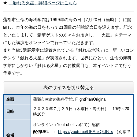
★
「触れる火星」詳細ページはこちら
蒲郡市生命の海科学館は1999年の海の日（7月20日（当時））に開
館し、本年の海の日をもって21回目の開館記念日を迎えます。記念
といたしまして、豪華ゲストの方々をお招きし、「火星」をテーマ
にした講演をオンラインで行っていただきます。
また当館3階展示室に設置されている「触れる地球」に、新しいコン
テンツ「触れる火星」が実装されます。世界にひとつ、生命の海科
学館にしかない「触れる火星」のお披露目も、本イベントにて行う
予定です。
表のサイズを切り替える
企画
蒲郡市生命の海科学館, FlightPlanOriginal
２０２０年７月２３日（木曜日・海の日） 19時～20
日時
時10分
オンライン（YouTubeLiveにて）配信
配信URL
：
https://youtu.be/DBAnxQkIB_s
（別窓で
会場