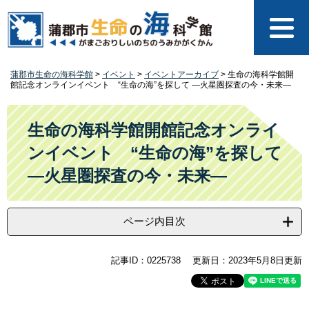
ペ
メ
ー
ニ
ジ
ュ
の
ー
先
を
蒲郡市生命の海科学館
>
イベント
>
イベントアーカイブ
>
生命の海科学館開
頭
飛
館記念オンラインイベント “生命の海”を探して ―火星圏探査の今・未来―
で
ば
す
し
本
。
て
文
生命の海科学館開館記念オンライ
本
ンイベント “生命の海”を探して
文
へ
―火星圏探査の今・未来―
ページ内目次
記事ID：0225738
更新日：2023年5月8日更新