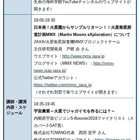
生命の海科学館YouTubeチャンネルのウェブサイトが
開きます）
19:05-19:30
日本発！火星圏からサンプルリターン！！火星衛星探
査計画MMX（Martin Moons eXploration）について
JAXA/火星衛星探査機MMXプロジェクトチーム
主任研究開発員 戸梶 歩 さん
ウエブサイト：
http://www.mmx.jaxa.jp
ブログサイト（MMX NEWS）：
http://mmx-
news.isas.jaxa.jp/
公式Twitterアカウント：
https://twitter.com/mmx_jaxa_jp
（それぞれ別窓で各ウエブサイトが開きます）
講師・講演
19:35-19:45
内容・スケ
宇宙農業～火星でジャガイモを作るには？～
ジュール
内閣府宇宙ビジコンS-Booster2019ファイナリスト（ス
カパーJ-SAT賞）
株式会社TOWING代表 西田 宏平 さん
株式会社TOWINGウェブサイト：
https://towing.co.jp/