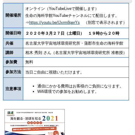
オンライン（YouTubeLiveで開催します）
開催場所
生命の海科学館YouTubeチャンネルにて配信します。
⇒
https://youtu.be/lJxrm8qerYs
（別窓で表示されます）
開催日時
２０２０年３月２７日（土曜日） １９時から２０時
共催
名古屋大学宇宙地球環境研究所・蒲郡市生命の海科学館
講師
相木 秀則 さん（名古屋大学宇宙地球環境研究所 准教授）
参加費
無料
参加方法
当日ご自由に視聴いただけます。
通信にかかる費用はお客様のご負担になります。
注意事項
Wifi環境での参加をお勧めします。