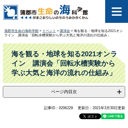
ペ
メ
ー
ニ
ジ
ュ
の
ー
先
を
蒲郡市生命の海科学館
>
イベント
>
講演会
>
海を観る・地球を知る2021オン
頭
飛
ライン 講演会「回転水槽実験から学ぶ大気と海洋の流れの仕組み」
で
ば
す
し
本
。
て
文
海を観る・地球を知る2021オンラ
本
イン 講演会「回転水槽実験から
文
へ
学ぶ大気と海洋の流れの仕組み」
ページ内目次
記事ID：0206229
更新日：2021年3月30日更新