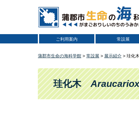
ペ
メ
ー
ニ
ジ
ュ
の
ー
先
を
ご利用案内
常設展
頭
飛
で
ば
す
し
蒲郡市生命の海科学館
>
常設展
>
展示紹介
>
珪化
。
て
本
本
文
文
珪化木
Araucario
へ