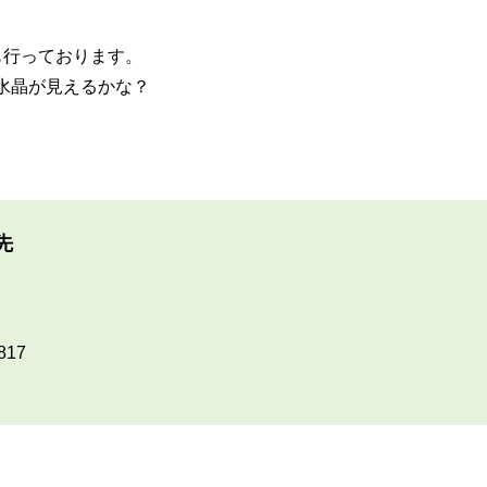
も行っております。
水晶が見えるかな？
先
817