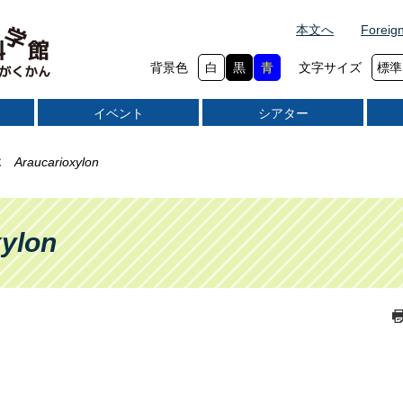
本文へ
Foreig
背景色
白
黒
青
文字サイズ
標準
イベント
シアター
木
Araucarioxylon
xylon