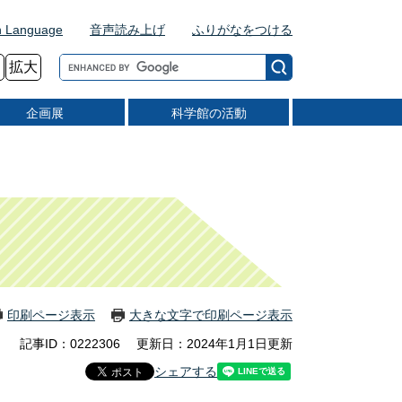
n Language
音声読み上げ
ふりがなをつける
G
拡大
o
o
企画展
科学館の活動
g
l
e
カ
ス
タ
ム
検
索
印刷ページ表示
大きな文字で印刷ページ表示
記事ID：0222306
更新日：2024年1月1日更新
シェアする