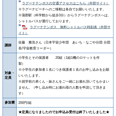
ラグーナテンボスの交通アクセスはこちら（外部サイト）
※ラグーナビーチへのご移動は各自でお願いいたします。
※蒲郡駅（科学館から徒歩3分）からラグーナテンボスへは、
シャトルバスが運行しております。
ラグーナテンボス 無料シャトルバス時刻表（外部サ
イト）
佐藤 雅浩さん（日本宇宙少年団 あいち・なごや分団 分団
講師
長/宇宙教育リーダー）
小学生とその保護者 20組（1組1機のロケットを作
製）
※小学生の参加者１名につき保護者１名のお申し込みをお願
対象・
いいたします。
定員
※就学前の弟くん・妹さんをご一緒にお連れ頂いてもかまい
ません。（申し込み時にお連れ様の人数を申請して頂きま
す）
参加費
200円/組
★定員になりましたのでお申込み受付は終了いたしました★