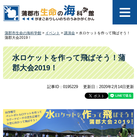
ペ
メ
ー
ニ
ジ
ュ
の
ー
先
を
蒲郡市生命の海科学館
>
イベント
>
講演会
>
水ロケットを作って飛ばそう！
頭
飛
蒲郡大会2019！
で
ば
す
し
本
。
て
文
水ロケットを作って飛ばそう！蒲
本
郡大会2019！
文
へ
記事ID：0195229
更新日：2020年2月14日更新