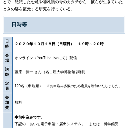
とで、絶滅した恐竜や哺乳類の骨のカタチから、彼らが生きていた
ときの姿を復元する研究を行っている。
日時等
日
２０２０年１０月１８日（日曜日） １９時～２０時
時
会
オンライン（YouTubeLiveにて）配信
場
講
藤原 慎一 さん（名古屋大学博物館 講師）
師
定
120名（申込順）
※お申込み多数のため定員を増加いたしました。
員
参
加
無料
費
事前申込みです。
下記の「あいち電子申請・届出システム」 または 科学館受