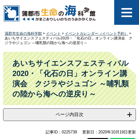
ペ
メ
ー
ニ
ジ
ュ
の
ー
先
を
蒲郡市生命の海科学館
>
イベント
>
イベントカレンダー（イベント予約）
>
頭
飛
あいちサイエンスフェスティバル2020・「化石の日」オンライン講演会 ク
で
ば
ジラやジュゴン ～哺乳類の陸から海への逆戻り～
す
し
本
。
て
文
あいちサイエンスフェスティバル
本
文
2020・「化石の日」オンライン講
へ
演会 クジラやジュゴン ～哺乳類
の陸から海への逆戻り～
ページ内目次
記事ID：0225739
更新日：2020年10月19日更新