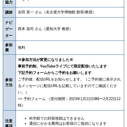
協力
吉田 英一 さん（名古屋大学博物館 館長/教授）
講師
ナビ
西本 昌司 さん（愛知大学 教授）
ゲー
ター
参加
無料
費
※参加方法が変更になりました※
事前予約制、YouTubeライブにて限定配信いたします
下記予約フォームからご予約をお願いします
ご予約後、配信URLをお知らせします。（ご予約後に表示され
参加
方法
るメッセージに配信URLを記載していますのでご確認くださ
い。）
>> 予約フォーム （受付期間：2023年1月21日9時〜2月22日12
時）
科学館での対面視聴はできません
注意
通信にかかる費用はお客様のご負担になります
事項