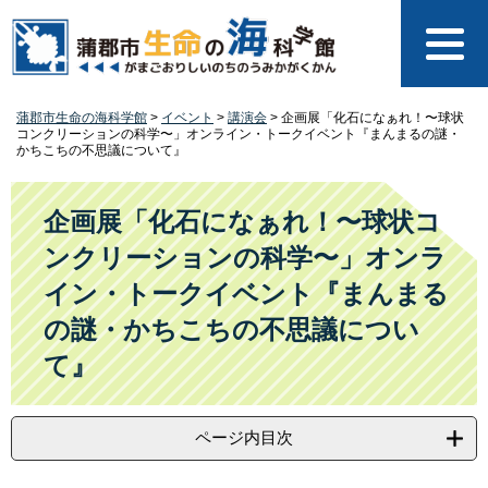
ペ
メ
ー
ニ
ジ
ュ
の
ー
先
を
蒲郡市生命の海科学館
>
イベント
>
講演会
>
企画展「化石になぁれ！〜球状
頭
飛
コンクリーションの科学〜」オンライン・トークイベント『まんまるの謎・
で
ば
かちこちの不思議について』
す
し
本
。
て
文
企画展「化石になぁれ！〜球状コ
本
文
ンクリーションの科学〜」オンラ
へ
イン・トークイベント『まんまる
の謎・かちこちの不思議につい
て』
ページ内目次