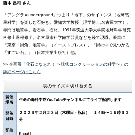
西本 昌司 さん
「アングラ＝underground」つまり「地下」のサイエンス（地球惑
星科学）を楽しむ石好き。愛知大学教授（理学博士,名古屋大学）。
専門は地質学、岩石学、石材。1991年筑波大学大学院地球科学研究
科修士過程修了。名古屋市科学館学芸員などを経て現職。著書に
『東京「街角」地質学』（イーストプレス）、『街の中で見つかる
「すごい石」』（日本実業出版社）他。
>>
企画展「化石になぁれ！ 〜球状コンクリーションの科学〜」の
詳細ページはこちら
表のサイズを切り替える
開催
生命の海科学館YouTubeチャンネルにてライブ配信します
場所
２０２３年２月２３日（木曜日・祝日） １４時〜１５時３０
開催
日時
分
配信
KagaQ