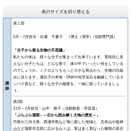
表のサイズを切り替える
第１部
5月～7月担当：白瀧 千夏子 （博士（理学）/当館専門員）
「分子から探る生物の不思議」
私たちの体は、様々な分子が集まって出来ています。普段目に見
えない分子たちは、どんな形で、体の中でいったい何をしている
のでしょうか。ミクロよりももっと小さな視点から、生物の仕組
みに迫ります。遺伝子の本体・DNAや化学反応を触媒しているタ
講
ンパク質など、様々な分子の秘密を、一緒に探っていきましょ
師
う。
第2部
11月～2月担当：山中 敦子（当館館長・学芸員）
「ぶらぶら蒲郡♪ ～石から読み解く大地の歴史～」
竹島や三河大島、西浦半島など海に面した地域と、五井山や砥神
山など蒲郡市北部に広がる山々は、実は全く異なった種類の岩石