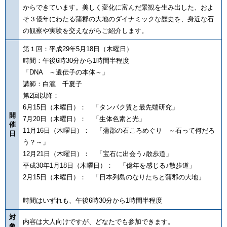
からできています。美しく変化に富んだ景観を生み出した、およ
そ３億年にわたる蒲郡の大地のダイナミックな歴史を、身近な石
の観察や実験を交えながらご紹介します。
第１回：平成29年5月18日（木曜日）
時間：午後6時30分から1時間半程度
「DNA ～遺伝子の本体～」
講師：白瀧 千夏子
第2回以降：
6月15日（木曜日）： 「タンパク質と最先端研究」
開
7月20日（木曜日）： 「生体色素と光」
催
11月16日（木曜日）： 「蒲郡の石ころめぐり ～石って何だろ
日
う？～」
12月21日（木曜日）： 「宝石に出会う♪散歩道」
平成30年1月18日（木曜日）： 「億年を感じる♪散歩道」
2月15日（木曜日）： 「日本列島のなりたちと蒲郡の大地」
時間はいずれも、午後6時30分から1時間半程度
対
内容は大人向けですが、どなたでも参加できます。
象