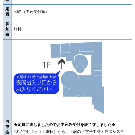
定
50名（申込受付順）
員
参
加
無料
費
お
★定員に達しましたのでお申込み受付を終了致しました★
申
2017年4月1日（土曜日）から、下記の「電子申請・届出システ
込