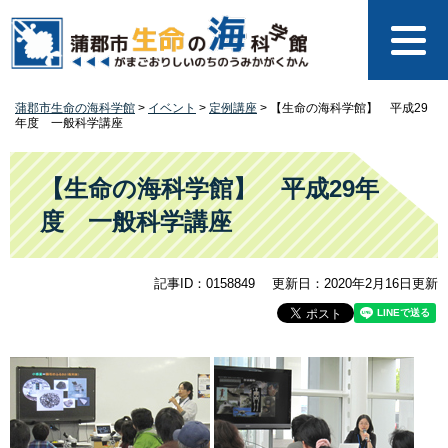
ペ
メ
ー
ニ
ジ
ュ
の
ー
先
を
蒲郡市生命の海科学館
>
イベント
>
定例講座
>
【生命の海科学館】 平成29
頭
飛
年度 一般科学講座
で
ば
す
し
本
。
て
文
【生命の海科学館】 平成29年
本
度 一般科学講座
文
へ
記事ID：0158849
更新日：2020年2月16日更新