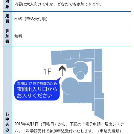
対
内容は大人向けですが、どなたでも参加できます。
象
定
50名（申込受付順）
員
参
加
無料
費
お
申
2018年4月1日（日曜日）から、下記の「電子申請・届出システ
込
み
ム」・科学館受付で参加申込受付いたします。（申込先着順）