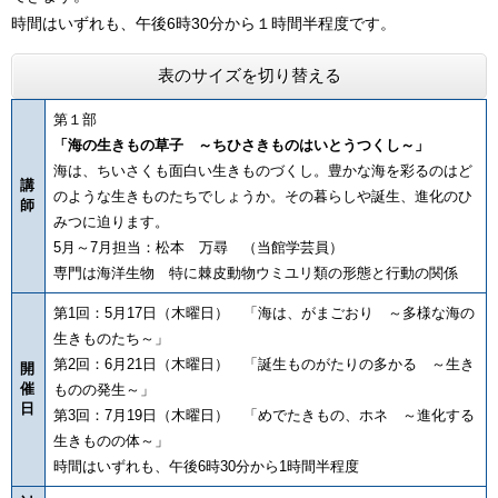
時間はいずれも、午後6時30分から１時間半程度です。
表のサイズを切り替える
第１部
「海の生きもの草子 ～ちひさきものはいとうつくし～」
海は、ちいさくも面白い生きものづくし。豊かな海を彩るのはど
講
のような生きものたちでしょうか。その暮らしや誕生、進化のひ
師
みつに迫ります。
5月～7月担当：松本 万尋 （当館学芸員）
専門は海洋生物 特に棘皮動物ウミユリ類の形態と行動の関係
第1回：5月17日（木曜日） 「海は、がまごおり ～多様な海の
生きものたち～」
第2回：6月21日（木曜日） 「誕生ものがたりの多かる ～生き
開
催
ものの発生～」
日
第3回：7月19日（木曜日） 「めでたきもの、ホネ ～進化する
生きものの体～」
時間はいずれも、午後6時30分から1時間半程度