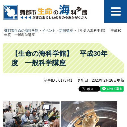
ペ
メ
ー
ニ
ジ
ュ
の
ー
先
を
蒲郡市生命の海科学館
>
イベント
>
定例講座
>
【生命の海科学館】 平成30
頭
飛
年度 一般科学講座
で
ば
す
し
本
。
て
文
【生命の海科学館】 平成30年
本
度 一般科学講座
文
へ
記事ID：0173741
更新日：2020年2月16日更新