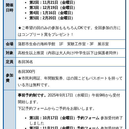
第2回：11月21日（金曜日）
開催
第3回：12月19日（金曜日）
日時
第4回：1月16日（金曜日）
第5回：2月20日（金曜日）
★ご希望の回のみの参加ももちろんOKです。全回参加の方に
はコンプリート賞をプレゼント！
会場
蒲郡市生命の海科学館 1F 実験工作室・3F 展示室
対象
高校生以上推奨（内容は大人向け/中学生以下は保護者同伴）
定員
各回36名
各回300円
参加
★市民利用証、年間観覧券、ほの国こどもパスポートを持って
費
いる方は無料です。
事前予約制です。
2025年9月17日（水曜日）午前9時から受付
開始します。
下記予約フォームからご予約をお願いします。
第1回：10月17日（金曜日）予約フォーム
参加受付終了
しました
第2回：11月21日（金曜日）予約フォーム
参加受付終了