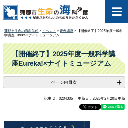
ペ
メ
ー
ニ
ジ
ュ
の
ー
先
を
蒲郡市生命の海科学館
>
イベント
>
定例講座
>
【開催終了】2025年度一般科
頭
飛
学講座Eureka!×ナイトミュージアム
で
ば
す
し
本
。
て
文
【開催終了】2025年度一般科学講
本
座Eureka!×ナイトミュージアム
文
へ
ページ内目次
記事ID：0204305
更新日：2026年2月20日更新