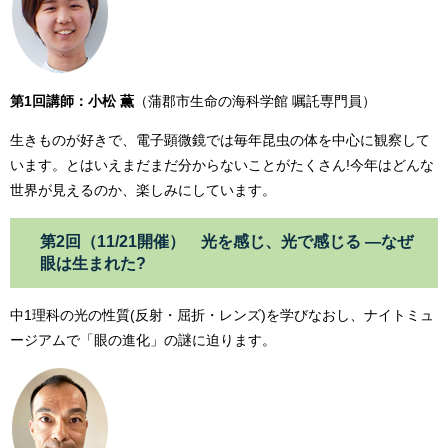
第1回講師：小松 薫
（蒲郡市生命の海科学館 嘱託専門員）
生きものが好きで、電子顕微鏡では毎年昆虫の体を中心に観察して
います。とはいえまだまだ分からないことがたくさん!今年はどんな
世界が見えるのか、楽しみにしています。
第2回（11/21開催） 光を感じ、光で感じる ―なぜ
眼は生まれた?
中1理科の光の性質(反射・屈折・レンズ)を学びなおし、ナイトミュ
ージアムで「眼の進化」の謎に迫ります。