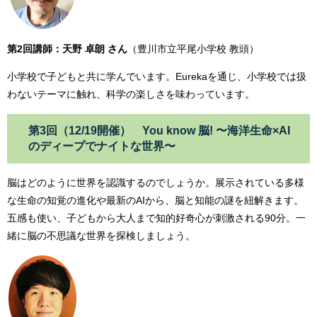
第2回講師：天野 卓朗 さん
（豊川市立平尾小学校 教頭）
小学校で子どもと共に学んでいます。Eurekaを通じ、小学校では扱
わないテーマに触れ、科学の楽しさを味わっています。
第3回（12/19開催） You know 脳! 〜海洋生命×AI
のディープでナイトな世界〜
脳はどのように世界を認識するのでしょうか。展示されている多様
な生命の知覚の進化や最新のAIから、脳と知能の謎を紐解きます。
五感も使い、子どもから大人まで知的好奇心が刺激される90分。一
緒に脳の不思議な世界を探検しましょう。