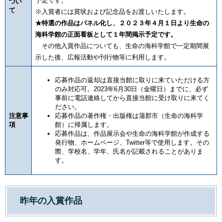
予定です。
つい
て
※入賞者には賞状および記念品をお渡しいたします。
★特選の作品はパネル化し、２０２３年４月１日より生命の
海科学館の正面看板として１年間掲示予定です。
その他入賞作品についても、生命の海科学館で一定期間展
示した後、広報活動や刊行物等に利用します。
応募作品の返却は直接当館に取りに来ていただける方
のみ対応可。2023年6月30日（金曜日）までに、必ず
事前に電話連絡してから直接当館に受け取りに来てく
ださい。
注意事
応募作品の著作権・出版権は蒲郡市（生命の海科学
項
館）に帰属します。
応募作品は、作品展示会や生命の海科学館が作成する
発行物、ホームページ、Twitter等で使用します。その
際、学校名、学年、氏名が記載されることがありま
す。
昨年の入賞作品