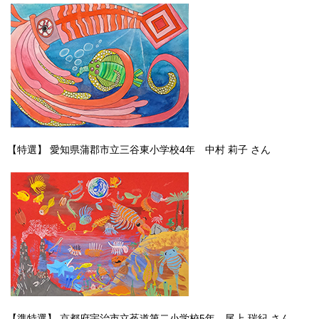
【特選】 愛知県蒲郡市立三谷東小学校4年 中村 莉子 さん
【準特選】 京都府宇治市立菟道第二小学校5年 尾上 瑞紀 さん