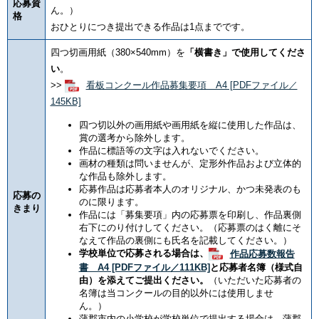
応募資
ん。）
格
おひとりにつき提出できる作品は1点までです。
四つ切画用紙（380×540mm）を
「横書き」で使用してくださ
い
。
>>
看板コンクール作品募集要項 A4 [PDFファイル／
145KB]
四つ切以外の画用紙や画用紙を縦に使用した作品は、
賞の選考から除外します。
作品に標語等の文字は入れないでください。
画材の種類は問いませんが、定形外作品および立体的
な作品も除外します。
応募作品は応募者本人のオリジナル、かつ未発表のも
応募の
のに限ります。
きまり
作品には「募集要項」内の応募票を印刷し、作品裏側
右下にのり付けしてください。（応募票のはく離にそ
なえて作品の裏側にも氏名を記載してください。）
学校単位で応募される場合は、
作品応募数報告
書 A4 [PDFファイル／111KB]
と応募者名簿（様式自
由）を添えてご提出ください。
（いただいた応募者の
名簿は当コンクールの目的以外には使用しませ
ん。）
蒲郡市内の小学校が学校単位で提出する場合は、蒲郡