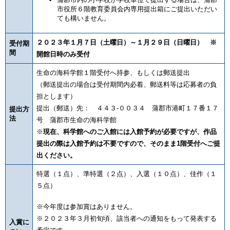
市役所６階教育委員会内専用提出箱にご提出いただい
ても構いません。
２０２３年１月７日（土曜日）～１月２９日（日曜日） ※
受付期
間
開館日時のみ受付
生命の海科学館１階受付へ持参、もしくは郵送提出
（郵送提出の場合は受付期間内必着、郵送料等は応募者の負
担とします）
提出（郵送）先： ４４３-００３４ 蒲郡市港町１７番１７
提出方
法
号 蒲郡市生命の海科学館
※
現在、科学館へのご入館には入館予約が必要ですが、作品
提出の際は入館予約は不要ですので、そのまま1階受付へご提
出ください。
特選（１点）、準特選（２点）、入選（１０点）、佳作（１
５点）
※今年度は参加賞はありません。
※２０２３年３月初旬頃、該当者への通知をもって発表する
入賞に