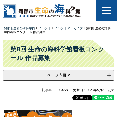
ペ
メ
ー
ニ
ジ
ュ
の
ー
先
を
蒲郡市生命の海科学館
>
イベント
>
イベントアーカイブ
>
第8回 生命の海科
頭
飛
学館看板コンクール 作品募集
で
ば
す
し
本
。
て
文
第8回 生命の海科学館看板コンク
本
ール 作品募集
文
へ
ページ内目次
記事ID：0203724
更新日：2023年5月8日更新