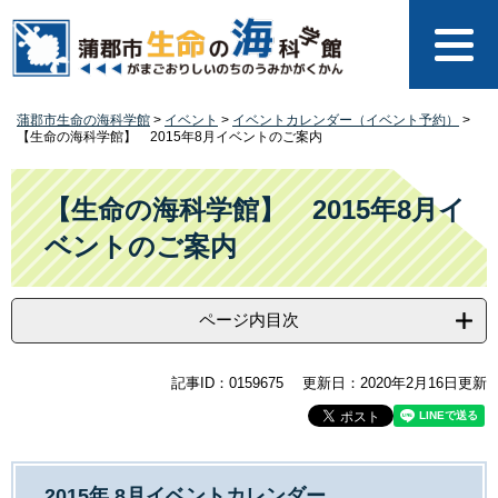
ペ
メ
ー
ニ
ジ
ュ
の
ー
先
を
蒲郡市生命の海科学館
>
イベント
>
イベントカレンダー（イベント予約）
>
頭
飛
【生命の海科学館】 2015年8月イベントのご案内
で
ば
す
し
本
。
て
文
【生命の海科学館】 2015年8月イ
本
ベントのご案内
文
へ
ページ内目次
記事ID：0159675
更新日：2020年2月16日更新
2015年 8月イベントカレンダー