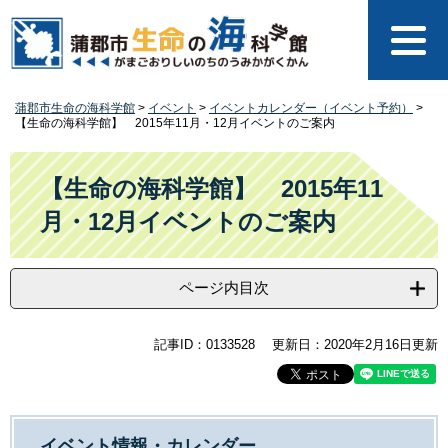
ペ
メ
ー
ニ
ジ
ュ
の
ー
先
を
蒲郡市生命の海科学館
>
イベント
>
イベントカレンダー（イベント予約）
>
頭
飛
【生命の海科学館】 2015年11月・12月イベントのご案内
で
ば
す
し
本
。
て
文
【生命の海科学館】 2015年11
本
月・12月イベントのご案内
文
へ
ページ内目次
記事ID：0133528
更新日：2020年2月16日更新
イベント情報・カレンダー