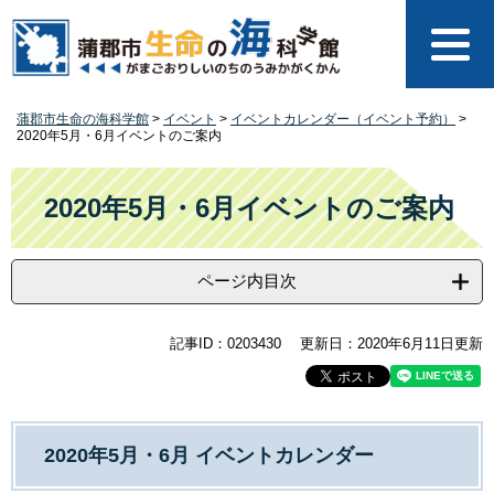
ペ
メ
ー
ニ
ジ
ュ
の
ー
先
を
蒲郡市生命の海科学館
>
イベント
>
イベントカレンダー（イベント予約）
>
頭
飛
2020年5月・6月イベントのご案内
で
ば
す
し
本
。
て
文
2020年5月・6月イベントのご案内
本
文
へ
ページ内目次
記事ID：0203430
更新日：2020年6月11日更新
2020年5月・6月 イベントカレンダー