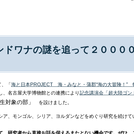
ンドワナの謎を追って２０００
て、「
海と日本PROJECT 海・みなと・蒲郡“海の大冒険！
し、名古屋大学博物館との連携により
記念講演会「超大陸ゴン
生対象の部」
を設けました。
シア、モンゴル、シリア、ヨルダンなどをめぐり研究を続けて
て、研究者から直接お話を伺えるまたとない機会です。ぜひ、