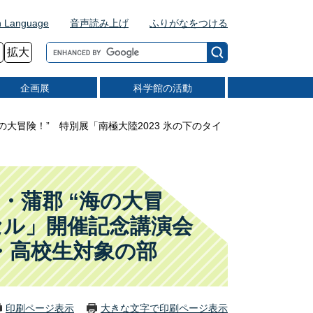
n Language
音声読み上げ
ふりがなをつける
G
拡大
o
o
企画展
科学館の活動
g
l
e
の大冒険！” 特別展「南極大陸2023 氷の下のタイ
カ
ス
タ
ム
・蒲郡 “海の大冒
検
索
セル」開催記念講演会
生・高校生対象の部
印刷ページ表示
大きな文字で印刷ページ表示