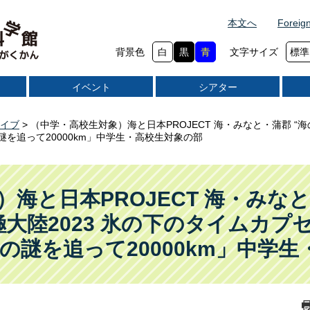
本文へ
Foreig
背景色
白
黒
青
文字サイズ
標準
イベント
シアター
イブ
>
（中学・高校生対象）海と日本PROJECT 海・みなと・蒲郡 “海
を追って20000km」中学生・高校生対象の部
海と日本PROJECT 海・みなと
極大陸2023 氷の下のタイムカプ
の謎を追って20000km」中学