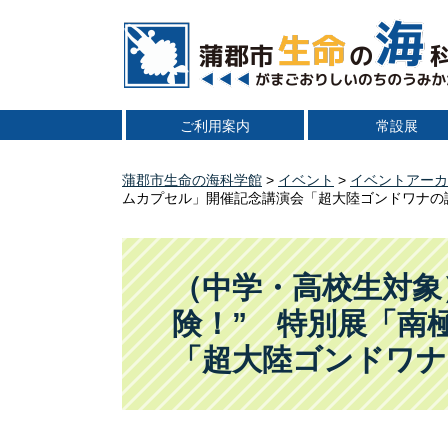
ペ
メ
ー
ニ
ジ
ュ
の
ー
先
を
ご利用案内
常設展
頭
飛
で
ば
す
し
蒲郡市生命の海科学館
>
イベント
>
イベントアーカ
ムカプセル」開催記念講演会「超大陸ゴンドワナの謎
。
て
本
本
文
文
へ
（中学・高校生対象）
険！” 特別展「南
「超大陸ゴンドワナ