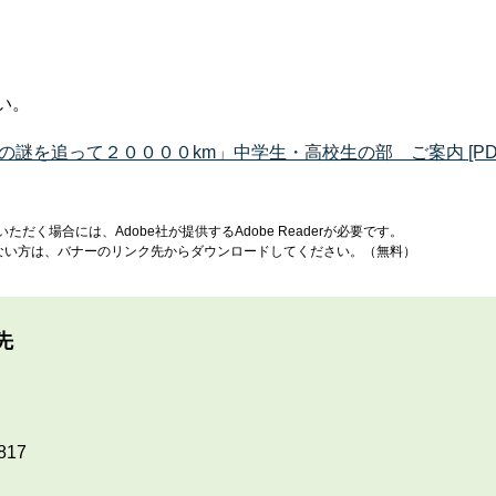
い。
謎を追って２００００km」中学生・高校生の部 ご案内 [PDF
ただく場合には、Adobe社が提供するAdobe Readerが必要です。
お持ちでない方は、バナーのリンク先からダウンロードしてください。（無料）
先
817