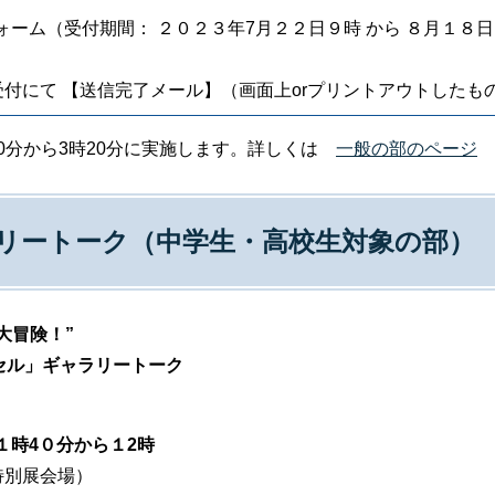
フォーム（受付期間： ２０２３年7月２２日９時 から ８月１
付にて 【送信完了メール】（画面上orプリントアウトしたも
0分から3時20分に実施します。詳しくは
一般の部のページ
リートーク（中学生・高校生対象の部）
大冒険！”
プセル」ギャラリートーク
１時4０分から１2時
特別展会場）