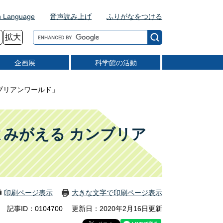
n Language
音声読み上げ
ふりがなをつける
G
拡大
o
o
企画展
科学館の活動
g
l
e
ブリアンワールド」
カ
ス
タ
ム
みがえる カンブリア
検
索
印刷ページ表示
大きな文字で印刷ページ表示
記事ID：0104700
更新日：2020年2月16日更新