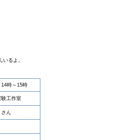
んいるよ。
4時～15時
実験工作室
 さん