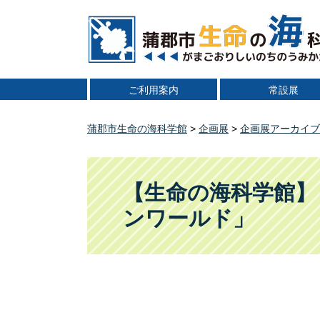
ペ
メ
ー
ニ
ジ
ュ
の
ー
先
を
ご利用案内
常設展
頭
飛
で
ば
す
し
蒲郡市生命の海科学館
>
企画展
>
企画展アーカイブ
。
て
本
本
文
文
【生命の海科学館】
へ
ンワールド」