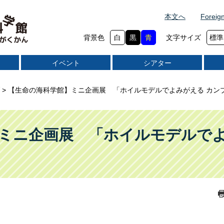
本文へ
Foreig
背景色
白
黒
青
文字サイズ
標準
イベント
シアター
>
【生命の海科学館】ミニ企画展 「ホイルモデルでよみがえる カン
ミニ企画展 「ホイルモデルでよ