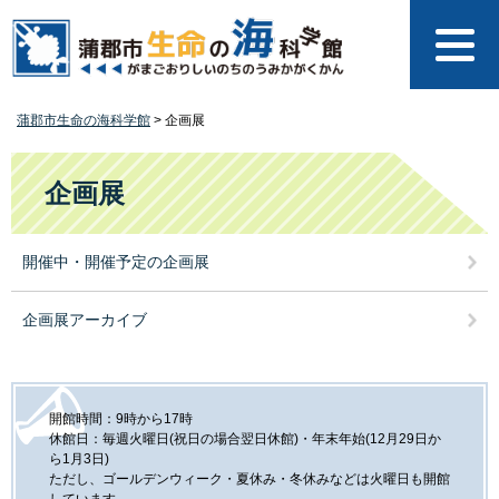
ペ
メ
ー
ニ
ジ
ュ
の
ー
先
を
蒲郡市生命の海科学館
>
企画展
頭
飛
で
ば
本
す
し
文
企画展
。
て
本
文
開催中・開催予定の企画展
へ
企画展アーカイブ
開館時間：9時から17時
休館日：毎週火曜日(祝日の場合翌日休館)・年末年始(12月29日か
ら1月3日)
ただし、ゴールデンウィーク・夏休み・冬休みなどは火曜日も開館