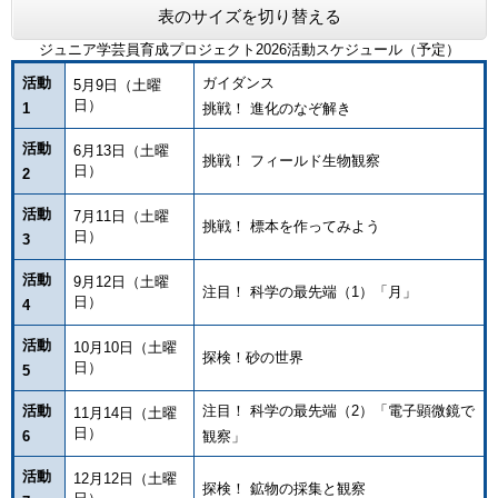
表のサイズを切り替える
ジュニア学芸員育成プロジェクト2026活動スケジュール（予定）
活動
ガイダンス
5月9日（土曜
日）
1
挑戦！ 進化のなぞ解き
活動
6月13日（土曜
挑戦！ フィールド生物観察
日）
2
活動
7月11日（土曜
挑戦！ 標本を作ってみよう
日）
3
活動
9月12日（土曜
注目！ 科学の最先端（1）「月」
日）
4
活動
10月10日（土曜
探検！砂の世界
日）
5
活動
注目！ 科学の最先端（2）「電子顕微鏡で
11月14日（土曜
日）
6
観察」
活動
12月12日（土曜
探検！ 鉱物の採集と観察