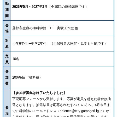
動
2026年5月
～2027年3月
（全10回の連続講座です）
期
間
会
蒲郡市生命の海科学館 1F 実験工作室 他
場
対
小学6年生〜中学2年生 （※保護者の同伴・見学も可能です）
象
定
10名
員
参
加
200円/回（材料費）
費
【参加者募集は終了いたしました】
下記応募フォームから受付します。応募が定員を超えた場合は抽
選となります。抽選結果は応募されたすべて の方へ、4月末日ま
参
でに科学館のメールアドレス（science@city.gamagori.lg.jp）か
加
ら送信します。受け取れるようメール受信設定をお願いします。