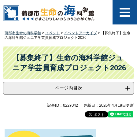
ペ
メ
ー
ニ
ジ
ュ
の
ー
先
を
蒲郡市生命の海科学館
>
イベント
>
イベントアーカイブ
>
【募集終了】生命
頭
飛
の海科学館ジュニア学芸員育成プロジェクト2026
で
ば
す
し
本
。
て
文
【募集終了】生命の海科学館ジュ
本
ニア学芸員育成プロジェクト2026
文
へ
ページ内目次
記事ID：0227042
更新日：2026年4月19日更新