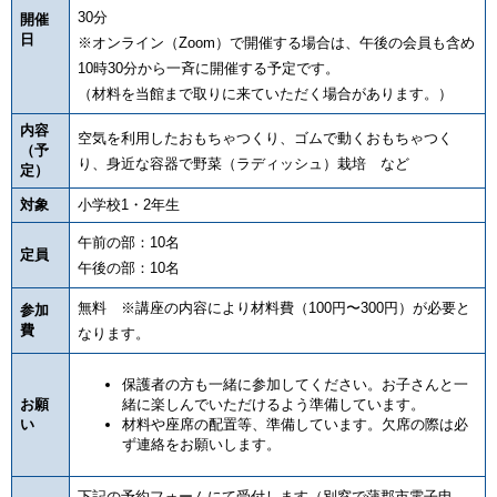
30分
開催
日
※オンライン（Zoom）で開催する場合は、午後の会員も含め
10時30分から一斉に開催する予定です。
（材料を当館まで取りに来ていただく場合があります。）
内容
空気を利用したおもちゃつくり、ゴムで動くおもちゃつく
（予
り、身近な容器で野菜（ラディッシュ）栽培 など
定）
対象
小学校1・2年生
午前の部：10名
定員
午後の部：10名
無料 ※講座の内容により材料費（100円〜300円）が必要と
参加
費
なります。
保護者の方も一緒に参加してください。お子さんと一
お願
緒に楽しんでいただけるよう準備しています。
い
材料や座席の配置等、準備しています。欠席の際は必
ず連絡をお願いします。
下記の予約フォームにて受付します（別窓で蒲郡市電子申