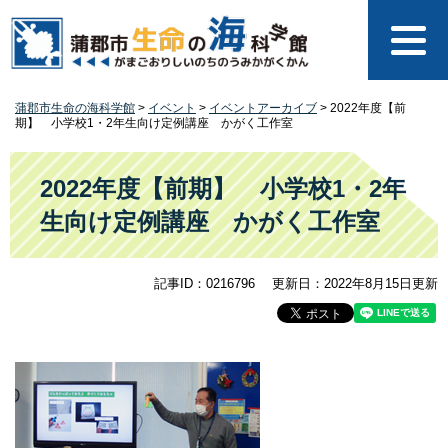
ペ
メ
ー
ニ
ジ
ュ
の
ー
先
を
蒲郡市生命の海科学館
>
イベント
>
イベントアーカイブ
>
2022年度【前
頭
飛
期】 小学校1・2年生向け定例講座 かがく工作室
で
ば
す
し
本
。
て
文
2022年度【前期】 小学校1・2年
本
生向け定例講座 かがく工作室
文
へ
記事ID：0216796
更新日：2022年8月15日更新