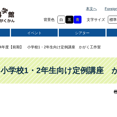
本文へ
Foreig
背景色
白
黒
青
文字サイズ
標準
イベント
シアター
24年度【前期】 小学校1・2年生向け定例講座 かがく工作室
】 小学校1・2年生向け定例講座 