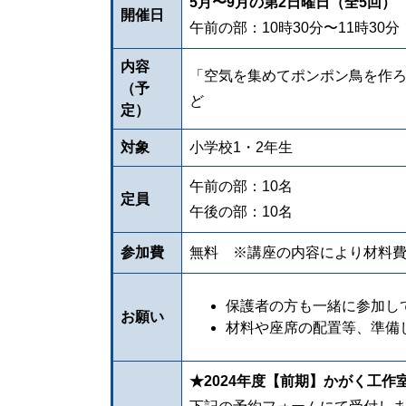
5月〜9月の第2日曜日（全5回）
開催日
午前の部：10時30分〜11時30分
内容
「空気を集めてポンポン鳥を作
（予
ど
定）
対象
小学校1・2年生
午前の部：10名
定員
午後の部：10名
参加費
無料 ※講座の内容により材料費（
保護者の方も一緒に参加し
お願い
材料や座席の配置等、準備
★2024年度【前期】かがく工