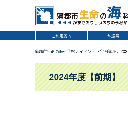
ペ
メ
ー
ニ
ジ
ュ
の
ー
先
を
ご利用案内
常設展
頭
飛
で
ば
す
し
蒲郡市生命の海科学館
>
イベント
>
定例講座
>
20
。
て
本
本
文
文
2024年度【前期
へ