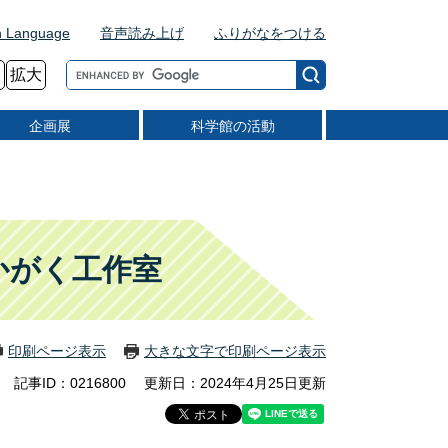
n Language
音声読み上げ
ふりがなをつける
G
拡大
o
o
企画展
科学館の活動
g
l
e
カ
ス
タ
ム
かがく工作室
検
索
印刷ページ表示
大きな文字で印刷ページ表示
記事ID：0216800
更新日：2024年4月25日更新